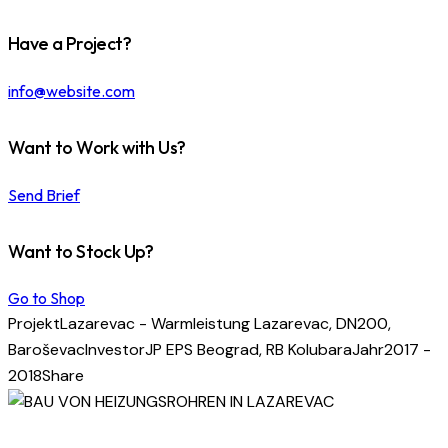
Have a Project?
info@website.com
Want to Work with Us?
Send Brief
Want to Stock Up?
Go to Shop
Projekt
Lazarevac - Warmleistung Lazarevac, DN200,
Baroševac
Investor
JP EPS Beograd, RB Kolubara
Jahr
2017 -
2018
Share