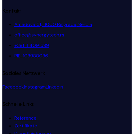
Kontakt
Amadova 51, 11000 Belgrade, Serbia
office@synergytech.rs
+381 11 4091589
PIB: 108980086
Soziales Netzwerk
Facebook
Instagram
Linkedin
Schnelle Links
Reference
Zertifikate
Dienstleistungen