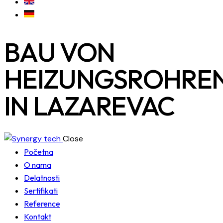
BAU VON
HEIZUNGSROHRE
IN LAZAREVAC
Close
Početna
O nama
Delatnosti
Sertifikati
Reference
Kontakt