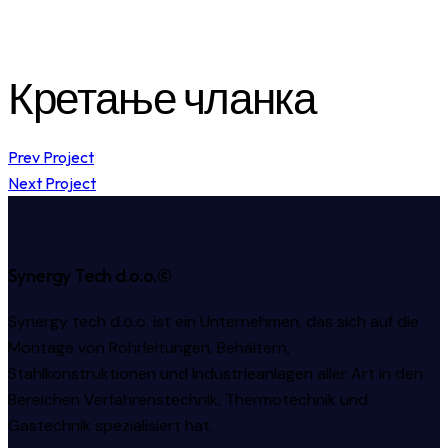
Кретање чланка
Prev Project
Next Project
Synergy Tech d.o.o.©
Synergy tech d.o.o. ist ein Unternehmen, das sich auf die
Montage von Rohrleitungen, Behältern,
Stahlkonstruktionen und Industrieanlagen aller Art in den
Bereichen Verfahrenstechnik, Thermotechnik und
Gastechnik spezialisiert hat.