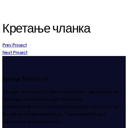
Кретање чланка
Prev Project
Next Project
Synergy Tech d.o.o.©
Synergy tech d.o.o. ist ein Unternehmen, das sich auf die
Montage von Rohrleitungen, Behältern,
Stahlkonstruktionen und Industrieanlagen aller Art in den
Bereichen Verfahrenstechnik, Thermotechnik und
Gastechnik spezialisiert hat.