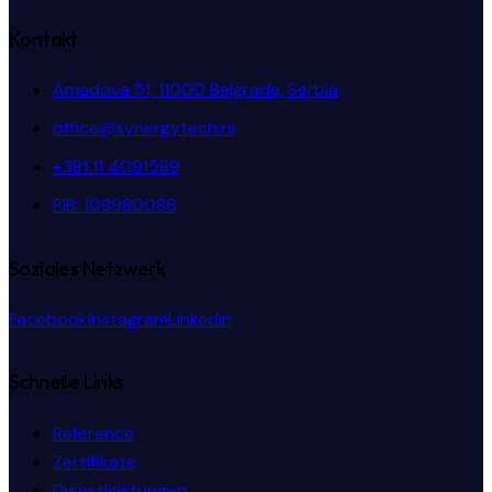
Kontakt
Amadova 51, 11000 Belgrade, Serbia
office@synergytech.rs
+381 11 4091589
PIB: 108980086
Soziales Netzwerk
Facebook
Instagram
Linkedin
Schnelle Links
Reference
Zertifikate
Dienstleistungen