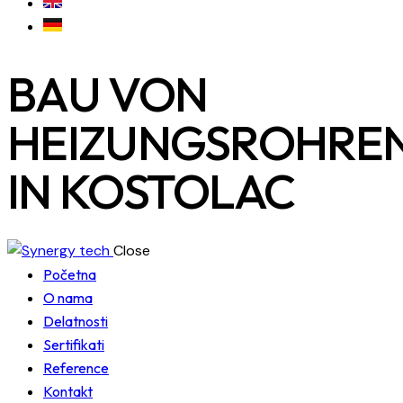
BAU VON
HEIZUNGSROHRE
IN KOSTOLAC
Close
Početna
O nama
Delatnosti
Sertifikati
Reference
Kontakt